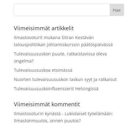
Viimeisimmät artikkelit
Ilmastosoturit mukana Sitran Kestävän
talouspolitiikan johtamiskurssin päätöspäivässä
Tulevaisuususkon puute, ratkaistavissa oleva
ongelma?
Tulevaisuususkoa etsimässä
Nuorten tulevaisuususkon laskun syyt ja ratkaisut
Tulevaisuususkoinfluensserit Helsingissä
Viimeisimmät kommentit
Ilmastosoturin kynästä - Lukiolaiset työelämään
:
Ilmastonmuutos, onnen puutos?